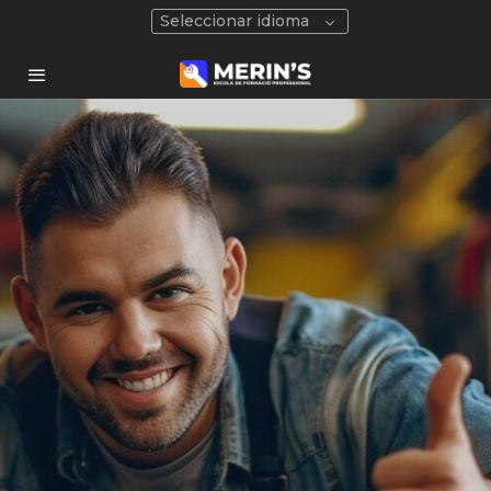
Seleccionar idioma
Habilitación
docente
Habilitación para la Docencia en
Grados A, B y C del Sistema de